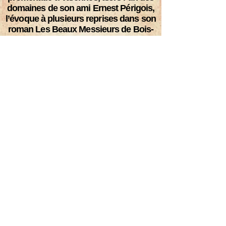
domaines de son ami Ernest Périgois,
l’évoque à plusieurs reprises dans son
roman Les Beaux Messieurs de Bois-
Doré.
1901
Paulin Girard de Vasson s’installe à
Varennes avec son épouse Nannecy et
leur fille Jenny, laquelle va y réaliser
l’essentiel de son œuvre
photographique. Ils y reçoivent de
nombreux artistes du Berry tels le poète
Maurice Rollinat, le sculpteur Ernest
Nivet et les peintres Fernand Maillaud et
Bernard Naudin, le cercle s’ouvrant
également à d’autres grandes
personnalités du monde littéraire tels
Jean-Richard Bloch, André Maurois et
Roger Martin du Gard.