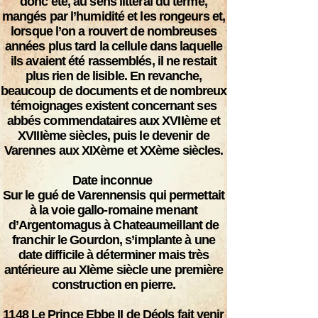
donc été, au sens littéral du terme,
mangés par l’humidité et les rongeurs et,
lorsque l’on a rouvert de nombreuses
années plus tard la cellule dans laquelle
ils avaient été rassemblés, il ne restait
plus rien de lisible. En revanche,
beaucoup de documents et de nombreux
témoignages existent concernant ses
abbés commendataires aux XVIIème et
XVIIIème siècles, puis le devenir de
Varennes aux XIXème et XXème siècles.
Date inconnue
Sur le gué de Varennensis qui permettait
à la voie gallo-romaine menant
d’Argentomagus à Chateaumeillant de
franchir le Gourdon, s’implante à une
date difficile à déterminer mais très
antérieure au XIème siècle une première
construction en pierre.
1148
Le Prince Ebbe II de Déols fait venir