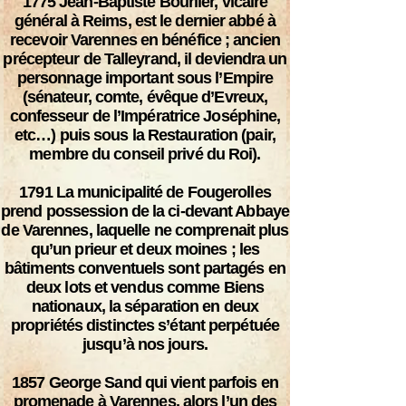
1775
Jean-Baptiste Bourlier, vicaire
général à Reims, est le dernier abbé à
recevoir Varennes en bénéfice ; ancien
précepteur de Talleyrand, il deviendra un
personnage important sous l’Empire
(sénateur, comte, évêque d’Evreux,
confesseur de l’Impératrice Joséphine,
etc…) puis sous la Restauration (pair,
membre du conseil privé du Roi).
1791
La municipalité de Fougerolles
prend possession de la ci-devant Abbaye
de Varennes, laquelle ne comprenait plus
qu’un prieur et deux moines ; les
bâtiments conventuels sont partagés en
deux lots et vendus comme Biens
nationaux, la séparation en deux
propriétés distinctes s’étant perpétuée
jusqu’à nos jours.
1857
George Sand qui vient parfois en
promenade à Varennes, alors l’un des